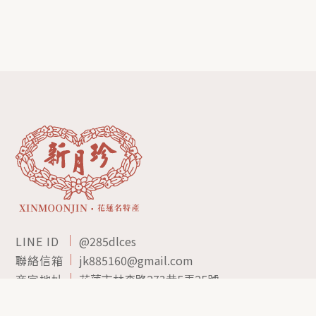
LINE ID
@285dlces
聯絡信箱
jk885160@gmail.com
商家地址
花蓮市林森路273巷5弄25號