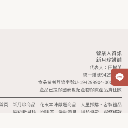
營業人資訊
新月珍餅舖
代表人：田樹英
統一編號94299904
食品業者登錄字號U-194299904-00000-4
產品已投保國泰世紀產物保險產品責任險
首頁
新月珍商品
花東本味嚴選商品
大量採購‧客製禮品
關於新月珍
問與答
活動消息
隱私條款
服務條款