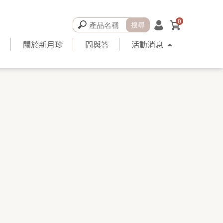
0
品
關於新月珍
問與答
活動消息