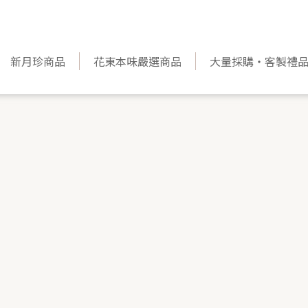
新月珍商品
花東本味嚴選商品
大量採購‧客製禮