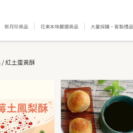
新月珍商品
花東本味嚴選商品
大量採購‧客製禮
 / 紅土蛋黃酥