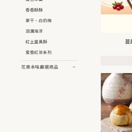
香香酥酥
果干、白奶梅
洄瀾海洋
蔓
紅土蛋黃酥
蜜香紅茶系列
花東本味嚴選商品