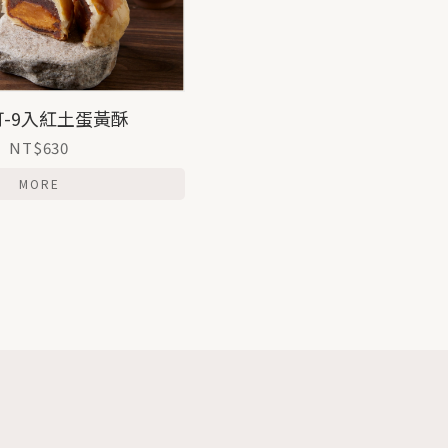
-9入紅土蛋黃酥
NT$630
MORE