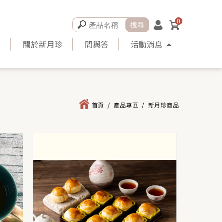
0
品
關於新月珍
問與答
活動消息
首頁
/
產品專區
/
新月珍商品